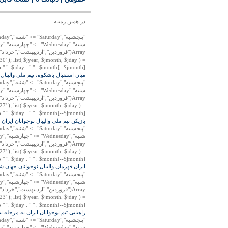
در همين زمينه:
Array("فروردين","ارديبهشت","خرداد
30' ); list( $jyear, $jmonth, $jday ) =
jday . " " . $month[--$jmonth] . " " ?>»
ميان استقبال باشکوه، تيم ملی واليبال 
Array("فروردين","ارديبهشت","خرداد
27' ); list( $jyear, $jmonth, $jday ) =
jday . " " . $month[--$jmonth] . " " ?>»
بازيکن تيم ملی واليبال نوجوانان ايران د
Array("فروردين","ارديبهشت","خرداد
27' ); list( $jyear, $jmonth, $jday ) =
jday . " " . $month[--$jmonth] . " " ?>»
ايران قهرمان واليبال نوجوانان جهان 
Array("فروردين","ارديبهشت","خرداد
23' ); list( $jyear, $jmonth, $jday ) =
jday . " " . $month[--$jmonth] . " " ?>»
راهيابی تيم نوجوانان ايران به مرحله ني