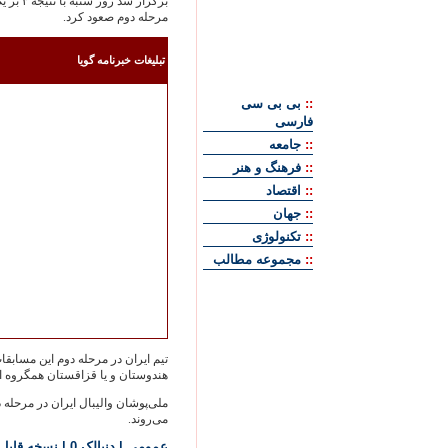
برگز‪‬
مرحله دوم صعود کرد.
تبليغات خبرنامه گويا
::
بی بی سی
فارسی
::
جامعه
::
فرهنگ و هنر
::
اقتصاد
::
جهان
::
تکنولوژی
::
مجموعه مطالب
تيم ايران در مرحله دوم اين مسابقات 
هندوستان و يا قزاقستان همگروه 
ملی‌پوشان واليبال ايران در مرحله
می‌روند.
عمومي
| دنبالک 0
|
نسخه قابل