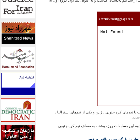
ار شد روز شنبه با نتيجه  ۳بر يک از سد تيم پاکستان گذشت و به عنوان تيم اول گروه اول به
advertisement@gooya.com
با تيم‌های کره جنوبی ، ژاپن و يکی از تيم‌های استراليا ،
است.
 دوم اين مسابقات روز دوشنبه به مصاف تيم کره جنوبی
 چاپ
|
بازگشت به بالاي صفحه