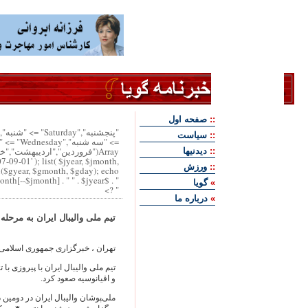
::
صفحه اول
::
سياست
Array("فروردين","ارديبهشت","
::
ديدنيها
07-09-01' ); list( $jyear, $jmonth,
::
ورزش
i($gyear, $gmonth, $gday); echo "
" . $week["Saturday"] . " ". $jday . " " . $month[--$jmonth] . " " . $jyear . "
»
گويا
" ?>
»
درباره ما
تيم ملی واليبال ايران به مرحله
تهران ، خبرگزاری جمهوری اسلامی ‪۶/۰۶/۱۰‬
تيم ملی واليبال ايران با پيروزی با
و اقيانوسيه صعود کرد.
ملی‌پوشان واليبال ايران در دومين 