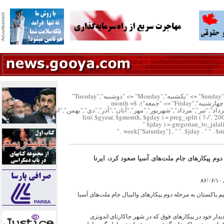
"پنجشنبه","Saturday" => "شنبه","Sunday" => "يكشنبه","Monday" => "دوشنبه","Tuesday"
=> "سه شنبه","Wednesday" => "چهارشنبه","Friday" => "جمعه"); $month =
خرداد","تير","مرداد","شهريور","مهر","آبان","آذر","دي","بهمن","اسفند");
list( $gyear, $gmonth, $gday ) = preg_split ( '/-/', '20
$jday ) = gregorian_to_jalal
 دوم پيکارهای جام ملت‌های آسيا صعود کرد، ايرنا
۸
 تيم پاکستان به مرحله دوم پيکارهای واليبال جام ملت‌های آسيا
ديدار خود در پيکارهای فوق که در شهر جاکارتای اندونزی