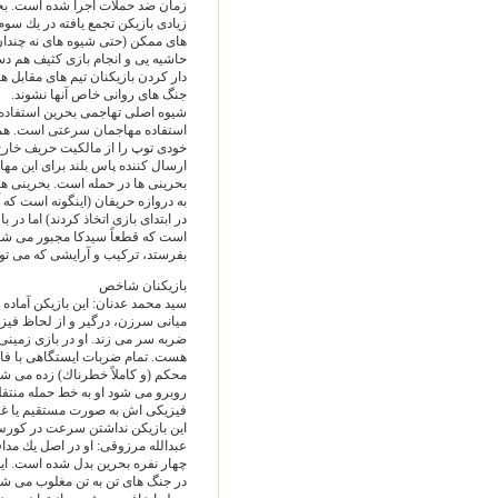
زمان ضد حملات اجرا شده است. بحر
زيادى بازيكن تجمع يافته در يك سوم
هاى ممكن (حتى شيوه هاى نه چندان
حاشيه يى و انجام بازى كثيف هم د
دار كردن بازيكنان تيم هاى مقابل هس
جنگ هاى روانى خاص آنها نشوند.
شيوه اصلى تهاجمى بحرين استفاده 
استفاده مهاجمان سرعتى است. هما
خودى توپ را از مالكيت حريف خارج
ارسال كننده پاس بلند براى اين مه
بحرينى ها در حمله است. بحرينى ها
در ابتداى بازى اتخاذ كردند) اما در 
بفرستد، تركيب و آرايشى كه مى توان
بازيكنان شاخص
سيد محمد عدنان: اين بازيكن آماده
ضربه سر مى زند. او در بازى زمينى 
هست. تمام ضربات ايستگاهى با فاص
محكم (و كاملاً خطرناك) زده مى ش
روبرو مى شود او به خط حمله منتقل 
فيزيكى اش به صورت مستقيم يا غي
اين بازيكن نداشتن سرعت در كورس 
عبدالله مرزوقى: او در اصل يك مدا
چهار نفره بحرين بدل شده است. اين
در جنگ هاى تن به تن مغلوب مى ش