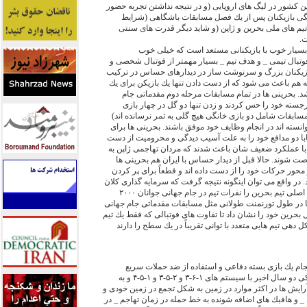
ن كشور در ليگ هاى اروپايى (و در نتيجه نداشتن تجربه حضور
ى بازيكنان پس از يك فصل مسابقات باشگاهى (شرايط
تيم هاى ملى بحرين و ژاپن (و شايد ديگر قدرت هاى سنتى
ت.
بسيار خوب با بازيكنانى مستعد است كه خيلى خوب
وتبال تيمى _ و هدف تيم _ بسيار مهمتر از فوتبال شخصى و
د بازيكنان بزرگ و سرنوشت ساز در ديدارهاى حساس در تركيب
ه هم باعث مى شود كه از دست دادن تنها يك بازيكن براى يك
شد. بحرينى ها در تمام مسابقات مرحله دوم مقدماتى جام
جسته خود را حس كردند و زدن تنها دو گل در چهار بازى
مسابقات شامل دو بازى خانگى هيچ گلى به ثمر نرسانده اند)
نسته اند در انجام وظايف خود موفق باشند. بحرينى ها براى
با دو مدافع خود را به علت آسيب ديدگى و محروميت از دست
ن با عملكرد ضعيف شان باعث شدند كه مردان تهاجمى ژاپن به
 شوند. حالا قبل از ديدار حساس با ايران هم بحرينى ها
حور حركات خود را از دست داده اند و قطعاً براى پر كردن
 در واقع مى توان اينگونه نتيجه گرفت كه سرمايه گذارى كلان
بحرين روى ساختن يك تيم (اسكلت اصلى تيم بحرين را نفرات تيم در جام جهانى جوانان ۲۰۰۰
ما در طول تورنمنت طولانى مثل مسابقات مقدماتى جام جهانى
بحرين خود را نشان داد تا تفاوت هاى فوتبالى كه فقط يك تيم
ل دهى تيم هايى متعدد با توانى تقريباً در يك سطح را دارند
ام يك بازى بسته دفاعى و استفاده از ضد حملات سريع
طراحى شده است. بحرينى ها در يكى دو سال اخير با سيستم هاى ۱-۶-۳ و ۲-۵-۳ و ۱-۵-۴ و به
 اما اين آرايش ها در اكثر موارد در زمين به شكل تجمع در زمين خودى و
 و هافبك هاى اضافه شونده به خط حمله در زمان تهاجم _ در