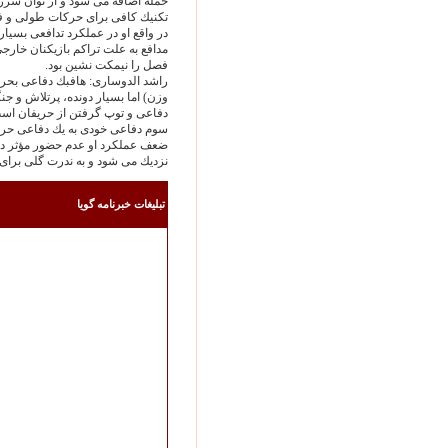
حمله اضافه مى شود و از توان سرز
تكنيك كافى براى حركات طولى و ف
در واقع او در عملكرد تدافعى بسيا
مدافع به علت تراكم بازيكنان خارجى
فصل را نيمكت نشين بود.
وزن) اما بسيار دونده، پرتلاش و 
دفاعى و توپ گرفتن از حريفان است
سوم دفاعى خودى به يك دفاعى حري
ضعف عملكرد او عدم حضور مؤثر در
نزديك مى شود و به ندرت گلى براى 
تبليغات خبرنامه گويا