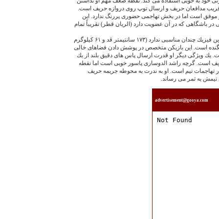
نى خود به خوبى استفاده مى كند. نقطه ضعف مهم او نداشتن
ريب مدافعان حريف و ارسال توپ روى دروازه حريف است.
ر موفق است اما در بخش تهاجمى حضورى پررنگ ندارد. اين
 در باشگاهى كه در آن عضويت دارد (الريان قطر) تقريباً تمام
راشد الدوسارى: هافبك دفاعى بحرين فيزيك چندان مناسبى ندارد (۱۷۳ سانتيمتر قد و ۶۱ كيلوگرم
جنگنده است. اين بازيكن متخصص در پوشش دادن فضاهاى خالى
. يك ويژگى ديگر او قدرت ارسال پاس هاى دقيق بلند از يك
ف است. گرچه راشد الدوسارى پاسور خوبى است اما نقطه
 تهاجمات تيم است. او به ندرت به محوطه جريمه حريف
تيمش به ثمر مى رساند.
advertisement@gooya.com