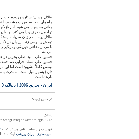
طلال يوسف: ستاره و پديده بحرين د
ماه هاى اخير به صورت مشخص افت 
ميانى محسوب مى شود. اين بازيكن
تهاجمى صرف پيدا مى كند. او توان ا
طلال يوسف در زدن ضربات ايستگاهى
تيمش را او مى زند. اين بازيكن تكني
با مردان دفاعى فيزيكى و درگير و
مى دهد.
حسين على: اميد اصلى بحرين در خط 
حسين على استاد اجرايى ضد حملات
دارد) بسيار تنبل است، به ندرت با 
بازنده است.
ايران - بحرين 2006
| دنبالک 0
|
در همين زمينه:
دنبالک:
ya.ws/cgi-bin/gooya/mt-tb.cgi/24012
فهرست زير سايت هايي هستند که به
'
امير صدرى، ايران ورزشي'
لينک داده ان