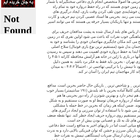
ينى ها اصولاً متخصص انجام بازى دفاعى سختگيرانه با شمار
 زمين خودى هستند كه در راه حفظ دروازه خود به تمام راه
 خوشايندى چون تلف كردن وقت بازى، ايجاد درگيرى هاى
ست مى زنند. بحرينى ها استاد عصبى كردن تيم حريف و كارت
تند و تنها بازيكنان بسيار حرفه يى هستند كه مى توانند اسير
از پاس هاى بلند ارسال شده به پشت مدافعان حريف براى
هنگى خوب نفرات كه باعث مى شود اولين نفرى كه در زمين
 مى كند مكان جايگيرى مهاجمان خودى را بشناسد و خود به
اجمان بدل شود (مستقيم ترين نوع بازى فوتبال) سلاح اصلى
 ابتدا به حفظ دروازه خودى اهميت مى دهند و سپس به رسيدن
به دروازه حريفان (اينگونه است كه آنها در بازى با ژاپن در خانه هم آرامش محافظه كارانه ۱-۵-۴ را
بازى تهران - بحرين بايد فقط به فكر برد باشد. به همين دليل
است كه قطعاً سيدكا مجبور مى شود تا تيمش را با تركيبى تهاجمى تر - احتمالاً ۲-۴-۴ - به ميدان
د كار مهاجمان تيم ايران را آسان تر كند.
 ترين _ و شاخص ترين _ بازيكن حال حاضر بحرين است. مدافع
ميانى سرزن، درگير و از لحاظ فيزيكى كاملاً آماده بحرين با قد بلندش (۱۹۱ سانتيمتر) بسيار خوب
هم تبحر دارد و بهترين شوتزن از راه دور بحرينى ها هم
له از دروازه حريفان توسط او به صورت مستقيم و به شكل
وند. ضمن اينكه هر زمان كه بحرين در خط حمله با مشكلى
مى شود تا با استفاده از توان سرزنى و ايجاد درگيرى هاى
ر مستقيم روى دروازه حريف ايجاد خطر كند. تنها نقطه ضعف
هاى تك به تك و عصبانى بودن بيش از حد است.
فع ميانى است اما در بازيهاى اخير به مدافع راست خط دفاعى
 بازيكن سرزن و خشن كه توان فيزيكى بالايى دارد و به ندرت
ود در زمان ارسال ضربات ايستگاهى تيمش به نفرات خط