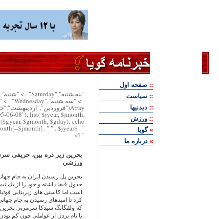
::
صفحه اول
::
سياست
Array("فروردين","ارديبهشت","
::
ديدنيها
05-06-08' ); list( $jyear, $jmonth,
::
ورزش
i($gyear, $gmonth, $gday); echo "
" . $week["Wednesday"] . " ". $jday . " " . $month[--$jmonth] . " " . $jyear . "
»
گويا
" ?>
»
درباره ما
بحرين زير ذره بين، حريفى سرس
ورزشي
بحرين پل رسيدن ايران به جام جها
جدول فيفا داشته و خود را از يك تي
است اما كاستى هاى زيربنايى فوتبا
كرد تا اميدهاى رسيدن به جام جهان
كه ولفگانگ سيدكا سرمربى بحرين در
با نام بردن از عواملى چون كم بودن 