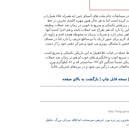
ر مسابقات جام ملت هاى آسياى چين (به همراه علاء هبيل) در
كرده است اما به هر حال هنوز مهره كليدى بحرين در خط
 ريزنقش تكنيكى و سريع به خوبى در زمان ضد حملات وظيفه
ين را دارد كه هم طراح ضد حملات باشد و هم اجرا كننده آنها.
 تبحر دارد و ضربات نزديك به محوطه هجده قدم و زاويه دار
ك لازم براى عبور از يك يا دو مدافع حريف را دارد اما در مصاف
 خشن با مشكل روبرو مى شود و تمركز ذهنى خود را از دست
حمله در غياب علاءهبيل به اين بازيكن تكنيكى و سريع است.
 سريع است و جايگيرى هاى خوب او هم در زمان ضد حملات
تيمش كاملاً مشهود است اما اين بازيكن نسبتاً سنگين (او ۱۷۶ سانتيمتر قد و ۸۱ كيلوگرم وزن
مدافعان حريف درگير مى شود و در نبردهاى فيزيكى غالباً
نسخه قابل چاپ
|
بازگشت به بالاي صفحه
http://mag.goo
بحرين زير ذره بين، حريفى سرسخت اما فاقد مردان بزرگ، تحليل
د.