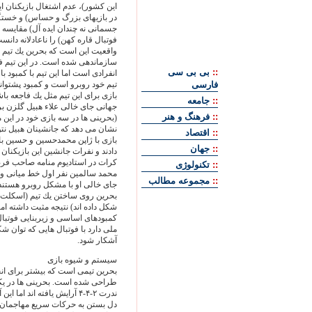
اين كشور)، عدم اشتغال بازيكنان اي
در بازيهاى بزرگ و حساس) و خستگ
جسمانى نه چندان ايده آل) مقايسه 
فوتبال قاره كهن) را ناعادلانه دانس
واقعيت اين است كه بحرين يك تيم 
سازماندهى شده است. در اين تيم ف
::
بی بی سی
انفرادى است اما اين تيم با كمبو
فارسی
تيم خود روبرو است و كمبود پشتوان
بازى براى اين تيم مثل يك فاجعه با
::
جامعه
جهانى جاى خالى علاء هبيل گلزن بر
::
فرهنگ و هنر
(بحرينى ها در سه بازى خود در اين 
نشان مى دهد كه جانشينان هبيل نتوا
::
اقتصاد
بازى با ژاپن محمدحسين و حسين با
::
جهان
دادند و نفرات جانشين اين بازيكنا
كرات در استاديوم منامه صاحب فرصت
::
تکنولوژی
محمد سالمين نفر اول خط ميانى و م
::
مجموعه مطالب
جاى خالى او با مشكل روبرو هستند.
شكل داده اند) نتيجه مثبت داشته ا
كمبودهاى اساسى و زيربنايى فوتبال 
ملى دارد با فوتبال هايى كه توان شك
آشكار شود.
سيستم و شيوه بازى
بحرين تيمى است كه بيشتر براى انج
ندرت ۲-۴-۴ آرايش يافته اند
دل بستن به حركات سريع مهاجمان _