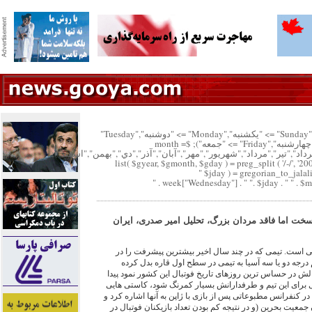
"پنجشنبه","Saturday" => "شنبه","Sunday" => "يكشنبه","Monday" => "دوشنبه","Tuesday"
=> "سه شنبه","Wednesday" => "چهارشنبه","Friday" => "جمعه"); $month =
خرداد","تير","مرداد","شهريور","مهر","آبان","آذر","دي","بهمن","اسفند");
list( $gyear, $gmonth, $gday ) = preg_split ( '/-/', '20
$jday ) = gregorian_to_jalal
خت اما فاقد مردان بزرگ، تحليل امير صدرى، ايران
نى است. تيمى كه در چند سال اخير بيشترين پيشرفت را در
م درجه دو يا سه آسيا به تيمى در سطح اول قاره بدل كرده
لش در حساس ترين روزهاى تاريخ فوتبال اين كشور نمود پيدا
ى براى اين تيم و طرفدارانش بسيار كمرنگ شود، كاستى هايى
 كنفرانس مطبوعاتى پس از بازى با ژاپن به آنها اشاره كرد و
جمعيت بحرين (و در نتيجه كم بودن تعداد بازيكنان فوتبال در