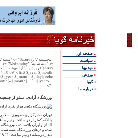
::
صفحه اول
::
سياست
Array("فروردين","ارديبهشت","
::
ديدنيها
04-10-09' ); list( $jyear, $jmonth,
::
ورزش
i($gyear, $gmonth, $gday); echo "
" . $week["Saturday"] . " ". $jday . " " . $month[--$jmonth] . " " . $jyear . "
»
گويا
" ?>
»
درباره ما
ورزشگاه آزادى، مملو از جمعيت،
تهران ، خبرگزارى جمهورى اسلامى ۱۸ / ۰۷ / ۳
با انکه کمتر از دو ساعت و نيم به آغ
آلمان و ايران باقىمانده ، ورزشگاه
شده و درهاى ورزشگاه بسته شده 
ديدار دوستانه دو تيم ساعت ۳۰ / ۱۹ دقيقه امشب در مجموعه ورزشى آزادى