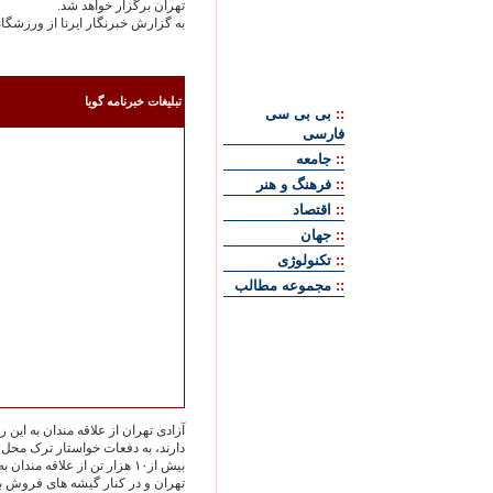
تهران برگزار خواهد شد.
به گزارش خبرنگار ايرنا از ورزشگ
تبليغات خبرنامه گويا
::
بی بی سی
فارسی
::
جامعه
::
فرهنگ و هنر
::
اقتصاد
::
جهان
::
تکنولوژی
::
مجموعه مطالب
آزادى تهران از علاقه مندان به اي
دارند، به دفعات خواستار ترک محل 
بيش از۱۰ هزار تن از علاقه مندان به فوتبال در بيرون ورزشگاه آزادى
تهران و در کنار گيشه هاى فروش بل