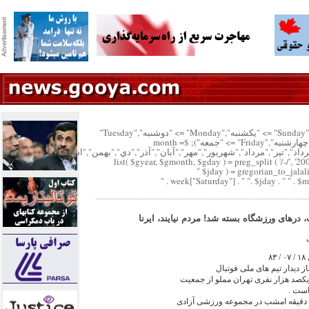
"پنجشنبه","Saturday" => "شنبه","Sunday" => "يكشنبه","Monday" => "دوشنبه","Tuesday"
=> "سه شنبه","Wednesday" => "چهارشنبه","Friday" => "جمعه"); $month =
خرداد","تير","مرداد","شهريور","مهر","آبان","آذر","دي","بهمن","اسفند");
list( $gyear, $gmonth, $gday ) = preg_split ( '/-/', '20
$jday ) = gregorian_to_jalal
 درهاى ورزشگاه بسته شد! مردم نيايند، ايرنا
۸
از ديدار تيم هاى ملى فوتبال
 يکصد هزار نفرى تهران مملو از جمعيت
است .